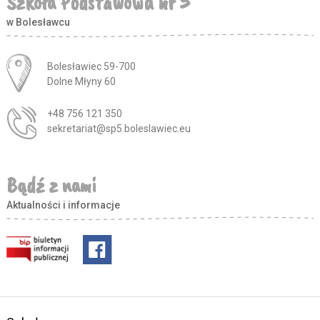
Szkoła Podstawowa nr 5
w Bolesławcu
Adres pocztowy:
Bolesławiec 59-700
Dolne Młyny 60
+48 756 121 350
sekretariat@sp5.boleslawiec.eu
Bądź z nami
Aktualności i informacje