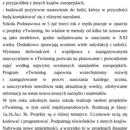
z przyjaciółmi z innych krajów europejskich,
- budowali pozytywne nastawienie do ludzi, którzy w przyszłości
będą kontaktować się z różnymi narodami.
Szkoła Podstawowa nr 5 już trzeci rok z rzędu pracuje w oparciu
o projekty eTwinning, bo właśnie te metody od kilku lat uznawane
są jako modelowe, godne naśladowania w nauczaniu w XXI
wieku. Dodatkowo sprawiają uczniom wiele satysfakcji i radości.
Wymiana doświadczeń i współpraca z zaangażowanymi
nauczycielami w eTwinning pozwala na planowanie i prowadzenie
zajęć według najwyżej ocenianych standardów europejskich.
Program eTwinning zapewnia wszechstronny rozwój
i zaangażowanie w proces nauczania każdego ucznia,
a nauczycielom umożliwia stałą aktualizację wiedzy, zdobywanie
informacji na temat nowoczesnych narzędzi i materiałów.
W tym roku szkolnym nasza szkoła realizuje siedem projektów
eTwinning, w tym sześć międzynarodowych. Realizują je klasy:
1a,1b,3a,i 3b. Projekty są o różnej tematyce. Uczniowie uczą się
kodować i programować. Podpatrują rówieśników z innych krajów.
Nabywają nowe umiejętności, a wszystko to w projektach
Imagine