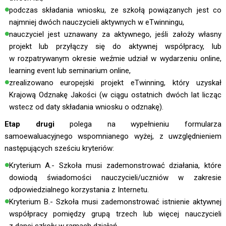
podczas składania wniosku, ze szkołą powiązanych jest co
najmniej dwóch nauczycieli aktywnych w eTwinningu,
nauczyciel jest uznawany za aktywnego, jeśli założy własny
projekt lub przyłączy się do aktywnej współpracy, lub
w rozpatrywanym okresie weźmie udział w wydarzeniu online,
learning event lub seminarium online,
zrealizowano europejski projekt eTwinning, który uzyskał
Krajową Odznakę Jakości (w ciągu ostatnich dwóch lat licząc
wstecz od daty składania wniosku o odznakę).
Etap drugi
polega na wypełnieniu formularza
samoewaluacyjnego wspomnianego wyżej, z uwzględnieniem
następujących sześciu kryteriów:
Kryterium A.- Szkoła musi zademonstrować działania, które
dowiodą świadomości nauczycieli/uczniów w zakresie
odpowiedzialnego korzystania z Internetu.
Kryterium B.- Szkoła musi zademonstrować istnienie aktywnej
współpracy pomiędzy grupą trzech lub więcej nauczycieli