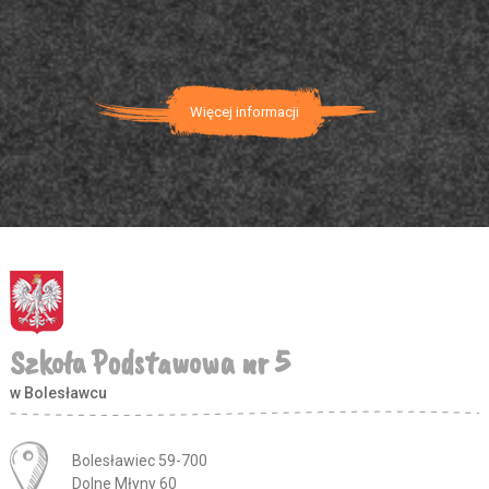
Więcej informacji
Szkoła Podstawowa nr 5
w Bolesławcu
Adres pocztowy:
Bolesławiec 59-700
Dolne Młyny 60