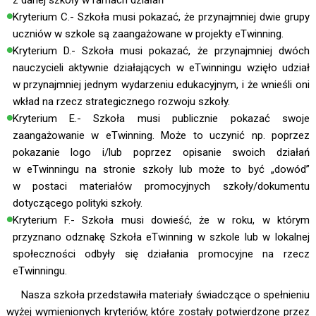
z danej szkoły w ramach działań
Kryterium C.- Szkoła musi pokazać, że przynajmniej dwie grupy
uczniów w szkole są zaangażowane w projekty eTwinning.
Kryterium D.- Szkoła musi pokazać, że przynajmniej dwóch
nauczycieli aktywnie działających w eTwinningu wzięło udział
w przynajmniej jednym wydarzeniu edukacyjnym, i że wnieśli oni
wkład na rzecz strategicznego rozwoju szkoły.
Kryterium E.- Szkoła musi publicznie pokazać swoje
zaangażowanie w eTwinning. Może to uczynić np. poprzez
pokazanie logo i/lub poprzez opisanie swoich działań
w eTwinningu na stronie szkoły lub może to być „dowód”
w postaci materiałów promocyjnych szkoły/dokumentu
dotyczącego polityki szkoły.
Kryterium F.- Szkoła musi dowieść, że w roku, w którym
przyznano odznakę Szkoła eTwinning w szkole lub w lokalnej
społeczności odbyły się działania promocyjne na rzecz
eTwinningu.
Nasza szkoła przedstawiła materiały świadczące o spełnieniu
wyżej wymienionych kryteriów, które zostały potwierdzone przez