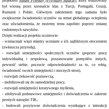
projektem
Nature Friendly (Przyjazny naturze)
, który realizowany
był wiosną przez szesnaście klas z Turcji, Portugalii, Gruzji,
Rumunii i Polski. Głównym założeniem tego zadania było
zwiększenie świadomości uczniów na temat globalnego ocieplenia
oraz uświadomienia, że możemy temu zapobiec poprzez zmianę
codziennych nawyków.
Dzięki realizacji projektu uczniowie:
- wzmacniali więzi między uczniami a ich najbliższym otoczeniem
(zwłaszcza przyrodą),
- rozwijali umiejętności społecznych uczniów (poprzez pracę
indywidualną i zespołową, poszanowanie pomysłów innych,
pewność siebie, poczucie odpowiedzialności za to, co robią,
świadomość swoich umiejętności i mocnych stron),
- rozwijali ciekawość poznawczą,
- mobilizowali się do samodzielnej pracy,
- rozwijali umiejętności kreatywnego myślenia,
- zdobywali podstawowe umiejętności i doświadczenia w zakresie
prostych narzędzi TIK,
- budowali pozytywne doświadczenia wynikające z interakcji