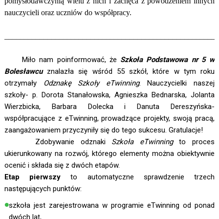
pomysłodawczynią wielu z nich i zachęca z powodzeniem innych
nauczycieli oraz uczniów do współpracy.
______________________________________________________
Miło nam poinformować, że
Szkoła Podstawowa nr 5 w
Bolesławcu
znalazła się wśród 55 szkół, które w tym roku
otrzymały
Odznakę Szkoły eTwinning
. Nauczycielki naszej
szkoły- p. Dorota Stanałowska, Agnieszka Bednarska, Jolanta
Wierzbicka, Barbara Dolecka i Danuta Dereszyńska-
współpracujące z eTwinning, prowadzące projekty, swoją pracą,
zaangażowaniem przyczyniły się do tego sukcesu. Gratulacje!
Zdobywanie odznaki
Szkoła eTwinning
to proces
ukierunkowany na rozwój, którego elementy można obiektywnie
ocenić i składa się z dwóch etapów.
Etap pierwszy
to automatyczne sprawdzenie trzech
następujących punktów:
szkoła jest zarejestrowana w programie eTwinning od ponad
dwóch lat,