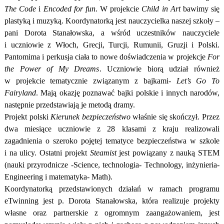
The Code
i
Encoded for fun
. W projekcie
Child in Art
bawimy się
plastyką i muzyką. Koordynatorką jest nauczycielka naszej szkoły –
pani Dorota Stanałowska, a wśród uczestników nauczyciele
i uczniowie z Włoch, Grecji, Turcji, Rumunii, Gruzji i Polski.
Pantomima i perkusja ciała to nowe doświadczenia w projekcje
For
the Power of My Dreams
. Uczniowie biorą udział również
w projekcie tematycznie związanym z bajkami-
Let’s Go To
Fairyland
. Mają okazję poznawać bajki polskie i innych narodów,
następnie przedstawiają je metodą dramy.
Projekt polski
Kierunek bezpieczeństwo
właśnie się skończył. Przez
dwa miesiące uczniowie z 28 klasami z kraju realizowali
zagadnienia o szeroko pojętej tematyce bezpieczeństwa w szkole
i na ulicy. Ostatni projekt
Steamist
jest powiązany z nauką STEM
(nauki przyrodnicze -Science, technologia- Technology, inżynieria-
Engineering i matematyka- Math).
Koordynatorką przedstawionych działań w ramach programu
eTwinning jest p. Dorota Stanałowska, która realizuje projekty
własne oraz partnerskie z ogromnym zaangażowaniem, jest