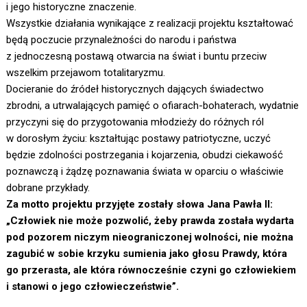
i jego historyczne znaczenie.
Wszystkie działania wynikające z realizacji projektu kształtować
będą poczucie przynależności do narodu i państwa
z jednoczesną postawą otwarcia na świat i buntu przeciw
wszelkim przejawom totalitaryzmu.
Docieranie do źródeł historycznych dających świadectwo
zbrodni, a utrwalających pamięć o ofiarach-bohaterach, wydatnie
przyczyni się do przygotowania młodzieży do różnych ról
w dorosłym życiu: kształtując postawy patriotyczne, uczyć
będzie zdolności postrzegania i kojarzenia, obudzi ciekawość
poznawczą i żądzę poznawania świata w oparciu o właściwie
dobrane przykłady.
Za motto projektu przyjęte zostały słowa Jana Pawła II:
„Człowiek nie może pozwolić, żeby prawda została wydarta
pod pozorem niczym nieograniczonej wolności, nie można
zagubić w sobie krzyku sumienia jako głosu Prawdy, która
go przerasta, ale która równocześnie czyni go człowiekiem
i stanowi o jego człowieczeństwie”.