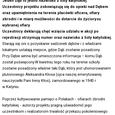
Jeden Dąb to jedno nazwisko z listy katyńskiej.
Uczestnicy projektu zobowiązują się do opieki nad Dębem
oraz upamiętnienia na terenie placówki oficera, ofiary
zbrodni i w miarę możliwości do dotarcie do życiorysu
wybranej ofiary.
Uczestnicy deklarują chęć wzięcia udziału w akcji po
rejestracji otrzymują numer oraz nazwisko z listy katyńskiej.
Starają się oni o pozyskanie sadzonek dębów i z władzami
lokalnymi ustalają miejsce, gdzie Dąb zostanie posadzony.
Przy Dębie winna być umieszczona informacja – komu Dąb
został poświęcony.W kwietniu tego roku na terenie szkoły
zostanie posadzony właśnie taki Dąb, który jest uhonorowaniem
plutonowego Aleksandra Kłosa (ojca naszej emerytowanej
nauczycielki Pani Ireny Kłos), zamordowanego w 1940 r.
w Katyniu.
Poprzez kultywowanie pamięci o Polakach - ofiarach zbrodni
katyńskiej - autorzy projektu pragną uświadomić jego
uczestnikom i realizatorom trwałość przekazu pokoleniowego