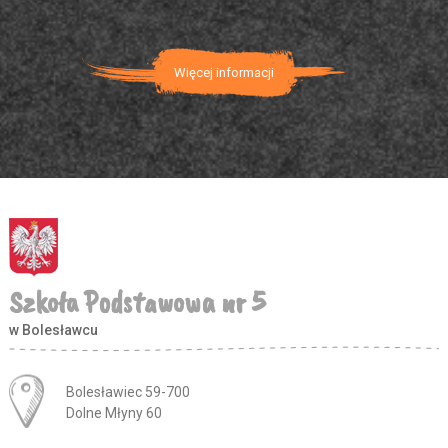
Więcej informacji
Szkoła Podstawowa nr 5
w Bolesławcu
Adres pocztowy:
Bolesławiec 59-700
Dolne Młyny 60