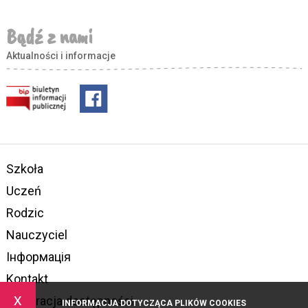
Bądź z nami
Aktualności i informacje
Szkoła
Uczeń
Rodzic
Nauczyciel
Інформація
Kontakt
x
Deklaracja dostępności
INFORMACJA DOTYCZĄCA PLIKÓW COOKIES