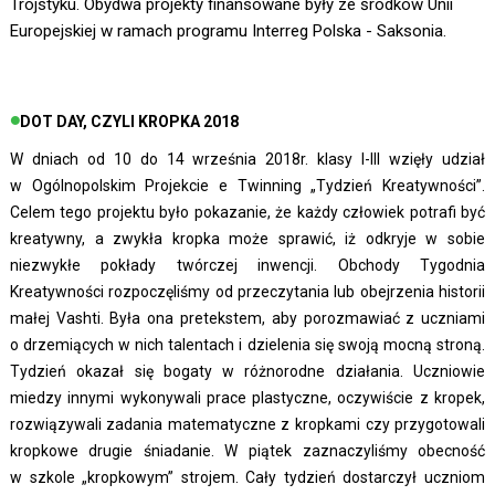
Trójstyku. Obydwa projekty finansowane były ze środków Unii
Europejskiej w ramach programu Interreg Polska - Saksonia.
DOT DAY, CZYLI KROPKA 2018
W dniach od 10 do 14 września 2018r. klasy I-III wzięły udział
w Ogólnopolskim Projekcie e Twinning „Tydzień Kreatywności”.
Celem tego projektu było pokazanie, że każdy człowiek potrafi być
kreatywny, a zwykła kropka może sprawić, iż odkryje w sobie
niezwykłe pokłady twórczej inwencji. Obchody Tygodnia
Kreatywności rozpoczęliśmy od przeczytania lub obejrzenia historii
małej Vashti. Była ona pretekstem, aby porozmawiać z uczniami
o drzemiących w nich talentach i dzielenia się swoją mocną stroną.
Tydzień okazał się bogaty w różnorodne działania. Uczniowie
miedzy innymi wykonywali prace plastyczne, oczywiście z kropek,
rozwiązywali zadania matematyczne z kropkami czy przygotowali
kropkowe drugie śniadanie. W piątek zaznaczyliśmy obecność
w szkole „kropkowym” strojem. Cały tydzień dostarczył uczniom