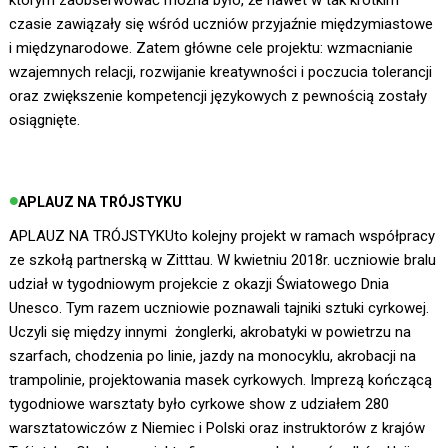
którym zaobserwować można było, że nawet w tak krótkim
czasie zawiązały się wśród uczniów przyjaźnie międzymiastowe
i międzynarodowe. Zatem główne cele projektu: wzmacnianie
wzajemnych relacji, rozwijanie kreatywności i poczucia tolerancji
oraz zwiększenie kompetencji językowych z pewnością zostały
osiągnięte.
APLAUZ NA TRÓJSTYKU
APLAUZ NA TRÓJSTYKUto kolejny projekt w ramach współpracy
ze szkołą partnerską w Zitttau. W kwietniu 2018r. uczniowie bralu
udział w tygodniowym projekcie z okazji Światowego Dnia
Unesco. Tym razem uczniowie poznawali tajniki sztuki cyrkowej.
Uczyli się między innymi żonglerki, akrobatyki w powietrzu na
szarfach, chodzenia po linie, jazdy na monocyklu, akrobacji na
trampolinie, projektowania masek cyrkowych. Imprezą kończącą
tygodniowe warsztaty było cyrkowe show z udziałem 280
warsztatowiczów z Niemiec i Polski oraz instruktorów z krajów