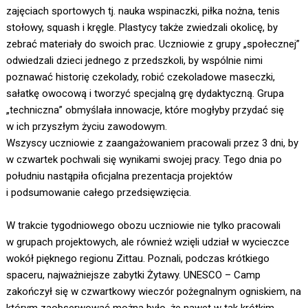
zajęciach sportowych tj. nauka wspinaczki, piłka nożna, tenis
stołowy, squash i kręgle. Plastycy także zwiedzali okolicę, by
zebrać materiały do swoich prac. Uczniowie z grupy „społecznej”
odwiedzali dzieci jednego z przedszkoli, by wspólnie nimi
poznawać historię czekolady, robić czekoladowe maseczki,
sałatkę owocową i tworzyć specjalną grę dydaktyczną. Grupa
„techniczna” obmyślała innowacje, które mogłyby przydać się
w ich przyszłym życiu zawodowym.
Wszyscy uczniowie z zaangażowaniem pracowali przez 3 dni, by
w czwartek pochwali się wynikami swojej pracy. Tego dnia po
południu nastąpiła oficjalna prezentacja projektów
i podsumowanie całego przedsięwzięcia.
W trakcie tygodniowego obozu uczniowie nie tylko pracowali
w grupach projektowych, ale również wzięli udział w wycieczce
wokół pięknego regionu Zittau. Poznali, podczas krótkiego
spaceru, najważniejsze zabytki Żytawy. UNESCO – Camp
zakończył się w czwartkowy wieczór pożegnalnym ogniskiem, na