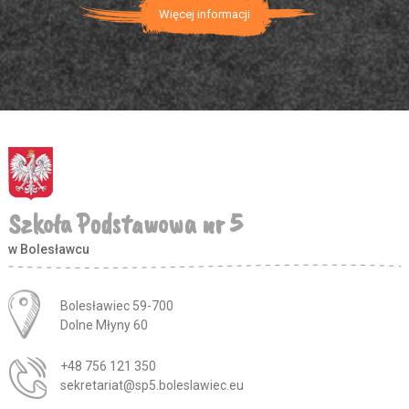
Więcej informacji
Szkoła Podstawowa nr 5
w Bolesławcu
Adres pocztowy:
Bolesławiec 59-700
Dolne Młyny 60
+48 756 121 350
sekretariat@sp5.boleslawiec.eu