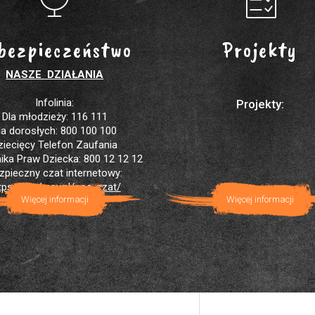
bezpieczeństwo
Projekty
NASZE DZIAŁANIA
Infolinia:
Projekty:
Dla młodzieży: 116 111
la dorosłych: 800 100 100
ziecięcy Telefon Zaufania
ika Praw Dziecka: 800 12 12 12
zpieczny czat internetowy:
tps://brpd.gov.pl/sos-czat/
Więcej informacji
Więcej informacji