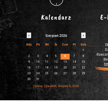
Kalendarz
E-
‹
›
Sierpień 2026
D
Ndz
Pn
Wt
Śr
Czw
Pt
Sob
D
1
Rzeczn
2
3
4
5
6
7
8
Be
9
10
11
12
13
14
15
ht
16
17
18
19
20
21
22
23
24
25
26
27
28
29
30
31
Dzisiaj: Czwartek, Sierpień 6, 2026