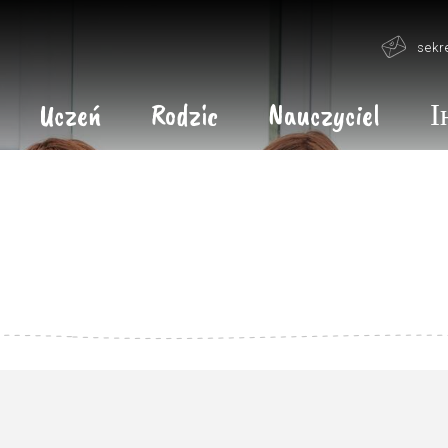
sekr
Uczeń
Rodzic
Nauczyciel
І