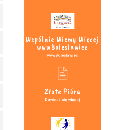
Wspólnie Wiemy Więcej
wwwBoleslawiec
wwwBolesławiec
Złote Pióra
Dowiedź się więcej