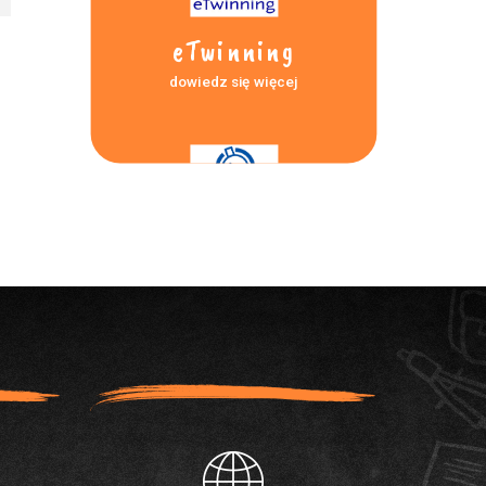
eTwinning
dowiedz się więcej
Laboratoria
przyszłości