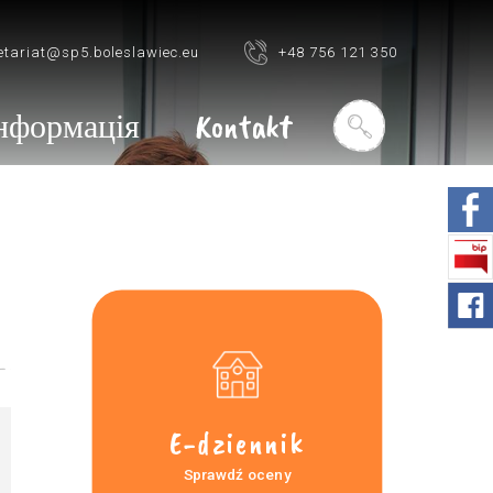
etariat@sp5.boleslawiec.eu
+48 756 121 350
нформація
Kontakt
E-dziennik
Sprawdź oceny