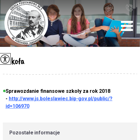
Szkoła
Sprawozdanie finansowe szkoły za rok 2018
-
http://www.js.boleslawiec.bip-
gov.pl/public/?
id=106970
Pozostałe informacje