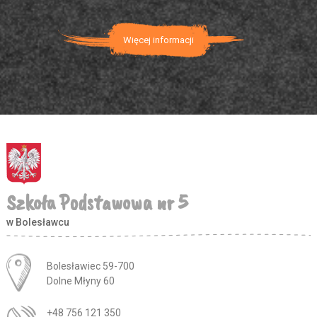
Więcej informacji
Szkoła Podstawowa nr 5
w Bolesławcu
Adres pocztowy:
Bolesławiec 59-700
Dolne Młyny 60
+48 756 121 350