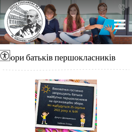
збори батьків першокласників