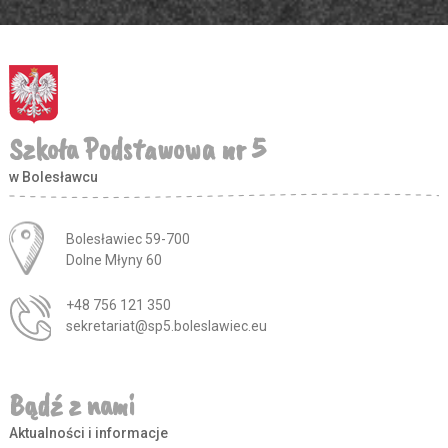
Szkoła Podstawowa nr 5
w Bolesławcu
Adres pocztowy:
Bolesławiec 59-700
Dolne Młyny 60
+48 756 121 350
sekretariat@sp5.boleslawiec.eu
Bądź z nami
Aktualności i informacje