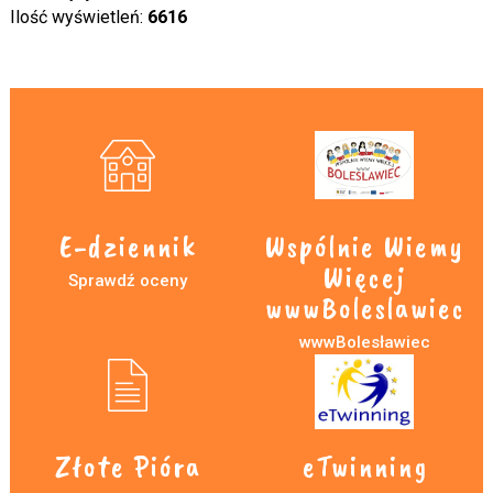
Ilość wyświetleń:
6616
E-dziennik
Wspólnie Wiemy
Więcej
Sprawdź oceny
wwwBoleslawiec
wwwBolesławiec
Złote Pióra
eTwinning