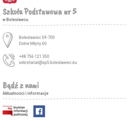
Szkoła Podstawowa nr 5
w Bolesławcu
Adres pocztowy:
Bolesławiec 59-700
Dolne Młyny 60
+48 756 121 350
sekretariat@sp5.boleslawiec.eu
Bądź z nami
Aktualności i informacje