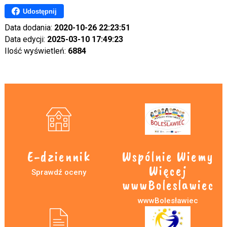
Udostępnij
Data dodania:
2020-10-26 22:23:51
Data edycji:
2025-03-10 17:49:23
Ilość wyświetleń:
6884
E-dziennik
Wspólnie Wiemy
Więcej
Sprawdź oceny
wwwBoleslawiec
wwwBolesławiec