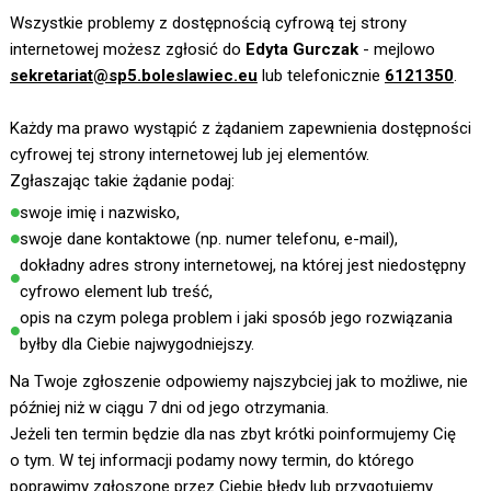
Wszystkie problemy z dostępnością cyfrową tej strony
internetowej możesz zgłosić do
Edyta Gurczak
- mejlowo
sekretariat@sp5.boleslawiec.eu
lub telefonicznie
6121350
.
Każdy ma prawo wystąpić z żądaniem zapewnienia dostępności
cyfrowej tej strony internetowej lub jej elementów.
Zgłaszając takie żądanie podaj:
swoje imię i nazwisko,
swoje dane kontaktowe (np. numer telefonu, e-mail),
dokładny adres strony internetowej, na której jest niedostępny
cyfrowo element lub treść,
opis na czym polega problem i jaki sposób jego rozwiązania
byłby dla Ciebie najwygodniejszy.
Na Twoje zgłoszenie odpowiemy najszybciej jak to możliwe, nie
później niż w ciągu 7 dni od jego otrzymania.
Jeżeli ten termin będzie dla nas zbyt krótki poinformujemy Cię
o tym. W tej informacji podamy nowy termin, do którego
poprawimy zgłoszone przez Ciebie błędy lub przygotujemy