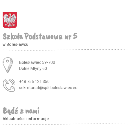
Szkoła Podstawowa nr 5
w Bolesławcu
Adres pocztowy:
Bolesławiec 59-700
Dolne Młyny 60
+48 756 121 350
sekretariat@sp5.boleslawiec.eu
Bądź z nami
Aktualności i informacje