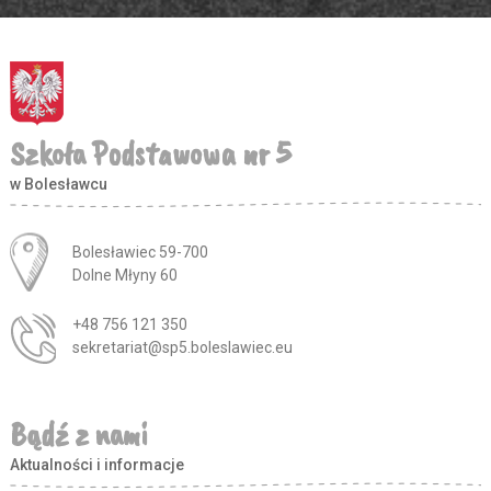
Szkoła Podstawowa nr 5
w Bolesławcu
Adres pocztowy:
Bolesławiec 59-700
Dolne Młyny 60
+48 756 121 350
sekretariat@sp5.boleslawiec.eu
Bądź z nami
Aktualności i informacje