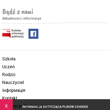
Bądź z nami
Aktualności i informacje
Szkoła
Uczeń
Rodzic
Nauczyciel
Інформація
Kontakt
x
Deklaracja dostępności
INFORMACJA DOTYCZĄCA PLIKÓW COOKIES