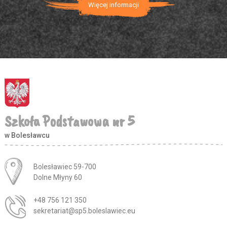
Więcej informacji
Szkoła Podstawowa nr 5
w Bolesławcu
Adres pocztowy:
Bolesławiec 59-700
Dolne Młyny 60
+48 756 121 350
sekretariat@sp5.boleslawiec.eu