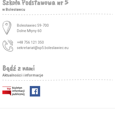
Szkoła Podstawowa nr 5
w Bolesławcu
Adres pocztowy:
Bolesławiec 59-700
Dolne Młyny 60
+48 756 121 350
sekretariat@sp5.boleslawiec.eu
Bądź z nami
Aktualności i informacje