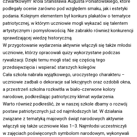
czwartkowym” króla Stanisława Augusta Poniatowskiego, które
podlegały ocenie zarówno pod względem smaku, jak i estetyki
podania. Kolejnym elementem był konkurs plakatów o tematyce
patriotycznej, w którym uczniowie mogli wykazać się talentem
artystycznym i pomysłowością. Nie zabrakło również konkurencji
sprawdzającej wiedzę historyczną.
W przygotowanie wydarzenia aktywnie włączyli się także młodsi
uczniowie, którzy opracowali quizy wykorzystane podczas
rywalizacji. Dzięki temu mogli stać się częścią tego
przedsięwzięcia i wspierać starszych kolegów.
Cała szkoła nabrała wyjątkowego, uroczystego charakteru –
uczniowie zadbali o dekoracje sal lekcyjnych oraz ozdobili okna,
a przestrzeń szkolna rozkwitła w biało-czerwone kolory
narodowe, podkreślając patriotyczny klimat wydarzenia.
Warto również podkreślić, że w naszej szkole dbamy o rozwój
postaw patriotycznych już od najmłodszych lat. W działania
związane z tematyką majowych świąt narodowych aktywnie
włączyli się także uczniowie klas 1–3. Najmłodsi uczestniczyli
w zajęciach poświęconych symbolom narodowym, wykonywali