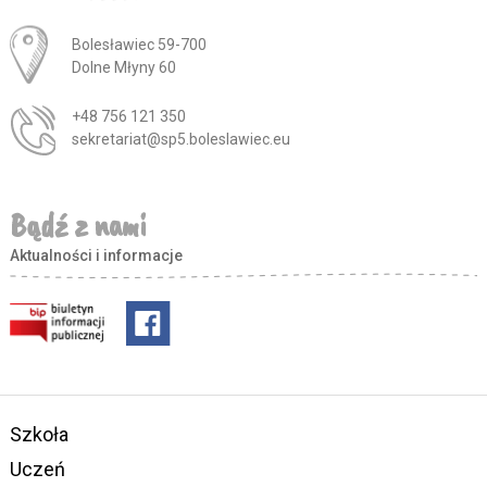
Adres pocztowy:
Bolesławiec 59-700
Dolne Młyny 60
+48 756 121 350
sekretariat@sp5.boleslawiec.eu
Bądź z nami
Aktualności i informacje
Szkoła
Uczeń