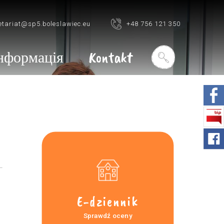
etariat@sp5.boleslawiec.eu
+48 756 121 350
нформація
Kontakt
E-dziennik
Sprawdź oceny