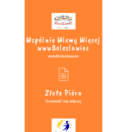
Wspólnie Wiemy Więcej
wwwBoleslawiec
wwwBolesławiec
Złote Pióra
Dowiedź się więcej