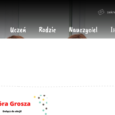
sekr
Uczeń
Rodzic
Nauczyciel
І