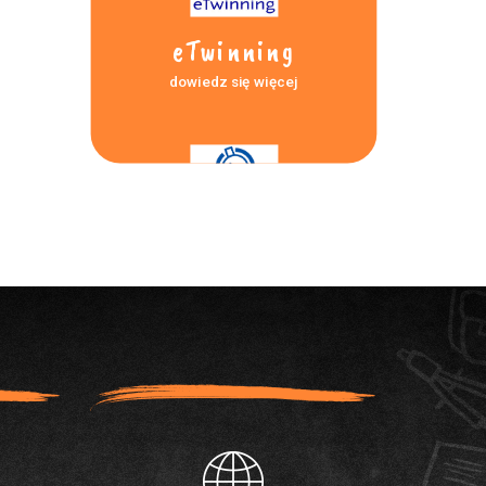
eTwinning
dowiedz się więcej
Laboratoria
przyszłości