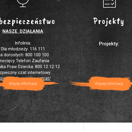
bezpieczeństwo
Projekty
NASZE DZIAŁANIA
Infolinia:
Projekty:
Dla młodzieży: 116 111
la dorosłych: 800 100 100
ziecięcy Telefon Zaufania
ika Praw Dziecka: 800 12 12 12
zpieczny czat internetowy:
tps://brpd.gov.pl/sos-czat/
Więcej informacji
Więcej informacji